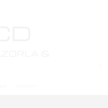
’horizon
G
to
to
ENT
CONTACT
ent
Contact
Mentions Légales