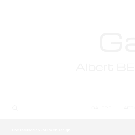
De grandes chose
Quelque chose d’énorme se prépare ! Notre boutique est
Search
GALERIE
ART
Copyright © 2025 - Galerie ABCD
Galerie
Une réalisation JMB WebDesign
.