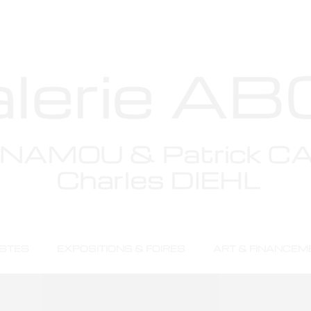
s se profilent à l
 en chantier et sera bientôt lancée !
ISTES
EXPOSITIONS & FOIRES
ART & FINANCEM
Artistes
Expositions & Foires
Art & Financem