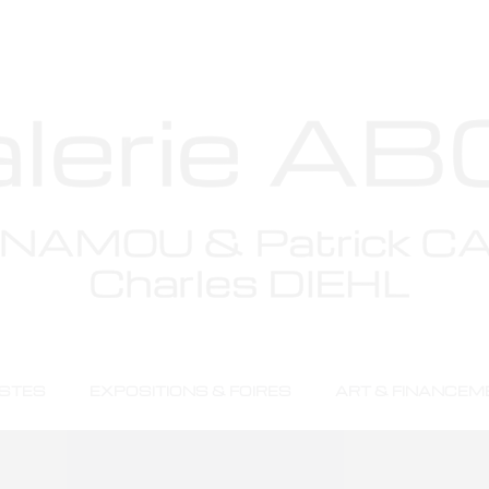
s se profilent à l
 en chantier et sera bientôt lancée !
ISTES
EXPOSITIONS & FOIRES
ART & FINANCEM
Artistes
Expositions & Foires
Art & Financem