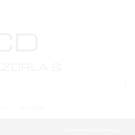
’horizon
G
to
to
ENT
CONTACT
ent
Contact
Mentions Légales
Une réalisation JMB WebDesign
.