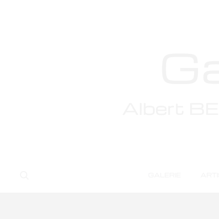
De grandes chose
Quelque chose d’énorme se prépare ! Notre boutique est
Search
GALERIE
ART
Copyright © 2025 - Galerie ABCD
Galerie