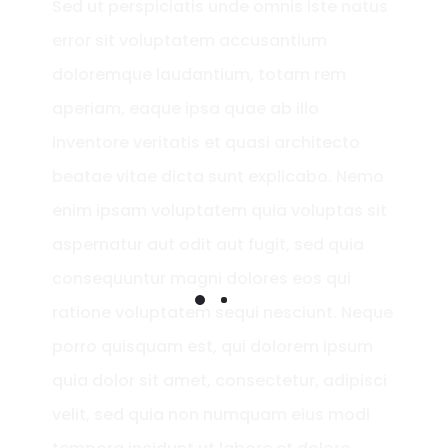
Sed ut perspiciatis unde omnis iste natus
error sit voluptatem accusantium
doloremque laudantium, totam rem
aperiam, eaque ipsa quae ab illo
inventore veritatis et quasi architecto
beatae vitae dicta sunt explicabo. Nemo
enim ipsam voluptatem quia voluptas sit
aspernatur aut odit aut fugit, sed quia
consequuntur magni dolores eos qui
ratione voluptatem sequi nesciunt. Neque
porro quisquam est, qui dolorem ipsum
quia dolor sit amet, consectetur, adipisci
velit, sed quia non numquam eius modi