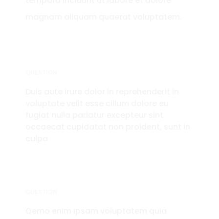
tempora incidunt ut labore et dolore
magnam aliquam quaerat voluptatem.
QUESTION
Duis aute irure dolor in reprehenderit in
voluptate velit esse cillum dolore eu
fugiat nulla pariatur excepteur sint
occaecat cupidatat non proident, sunt in
culpa
QUESTION
Qemo enim ipsam voluptatem quia