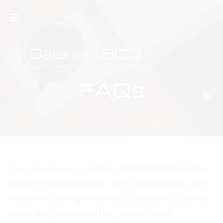
FAQs
[vc_row css= ».vc_custom_1480660608661{margin-
bottom: 70px !important;} »][vc_column width= »2/3″
offset= »vc_col-lg-offset-2 vc_col-lg-8 vc_col-md-
offset-0 vc_col-md-12″][vc_column_text]