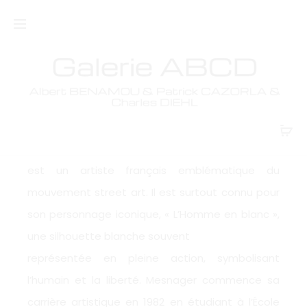
Jérome
MESNAGER
Jérôme Mesnager, né le 30 janvier 1961 à Colmar,
est un artiste français emblématique du
mouvement street art. Il est surtout connu pour
son personnage iconique, « L’Homme en blanc »,
une silhouette blanche souvent
représentée en pleine action, symbolisant
l’humain et la liberté. Mesnager commence sa
carrière artistique en 1982 en étudiant à l’École