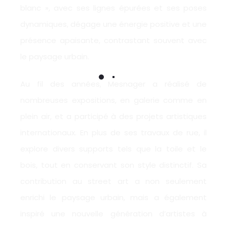
blanc », avec ses lignes épurées et ses poses
dynamiques, dégage une énergie positive et une
présence apaisante, contrastant souvent avec
le paysage urbain.
Au fil des années, Mesnager a réalisé de
nombreuses expositions, en galerie comme en
plein air, et a participé à des projets artistiques
internationaux. En plus de ses travaux de rue, il
explore divers supports tels que la toile et le
bois, tout en conservant son style distinctif. Sa
contribution au street art a non seulement
enrichi le paysage urbain, mais a également
inspiré une nouvelle génération d’artistes à